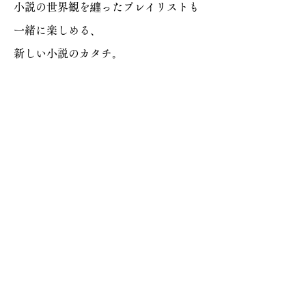
小説の世界観を纒った
プ
レイリストも
一緒に
楽しめる、
新しい小説のカタチ。
Inspired by
WIRED - “廃棄された”ルーターが初期化さ
れずに中古市場で流通。深刻なセキュリティ
リスクに