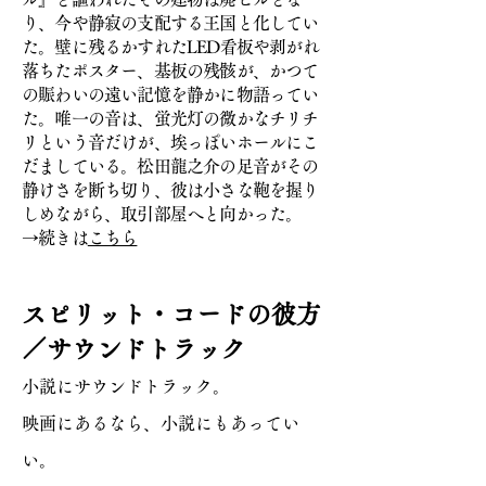
り
、今や静寂の支配する王国と化してい
た。壁に残るかすれたLED看板や剥がれ
落
ちたポスタ
ー、基板の残骸が、かつて
の賑わいの遠い記憶を静かに物語ってい
た。唯一の音は、蛍光灯の微かなチリチ
リという音だけが、埃っぽいホールにこ
だましている。松田龍之介の足音がその
静けさを断ち切り、彼は小さな鞄を握り
しめながら、取引部屋へと向かった。
→続きは
こちら
スピリット・コードの彼方
／サウンドトラック
小説にサウンドトラック。
映画にあるなら、小説にもあってい
い。