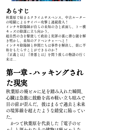
あらす
じ
秋葉原で始まるクライムサスペンス。中古ルーター
の暗躍によるサイバー攻撃と連続殺人！
インチキ陰陽師が自らの未知の力と直面し、トー横
キッズの陰謀に立ち向かう。
超自然の力を駆
使して政治と犯罪の裏に潜む謎を解
き明かし、未知のアドベンチャーへと！
インチキ陰陽師と仲間たちは事件を解決し、街に平
和をもたらすことができるのか？
『正義とは』『善悪とは』を問う彼らの物語の行く
末は…
第一章 - ハッキングされ
た現実
​秋葉原の廃ビルに足を踏み入れた瞬間、
心臓は急激に鼓動を高め軽い立ち眩みで
目の前が歪んだ。彼はまるで過去と未来
の境界線を超えたような錯覚に陥ってい
た。
かつて秋葉原を代表した『電子のビ
ル』と謳われたその建物は廃ビル
とな